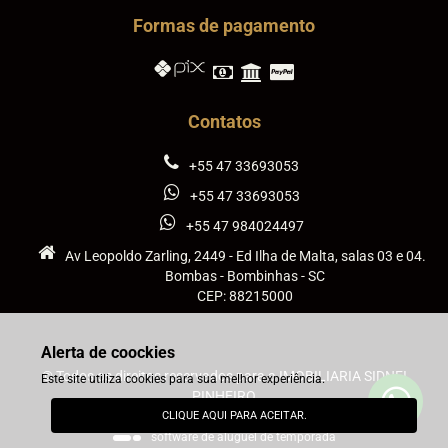
Formas de pagamento
Contatos
+55 47 33693053
+55 47 33693053
+55 47 984024497
Av Leopoldo Zarling, 2449 - Ed Ilha de Malta, salas 03 e 04.
Bombas - Bombinhas - SC
CEP: 88215000
Alerta de coockies
© Todos os direitos reservados para a IMOBILIARIA SIDNEI
Este site utiliza cookies para sua melhor experiência.
PINHEIRO
CLIQUE AQUI PARA ACEITAR.
powered by
stays.net
software de aluguel de temporada