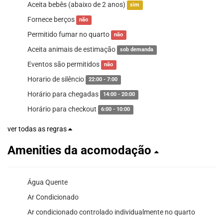
Aceita bebês (abaixo de 2 anos)
sim
Fornece berços
não
Permitido fumar no quarto
não
Aceita animais de estimação
sob demanda
Eventos são permitidos
não
Horario de silêncio
22:00 - 7:00
Horário para chegadas
14:00 - 20:00
Horário para checkout
6:00 - 10:00
ver todas as regras
Amenities da acomodação
Água Quente
Ar Condicionado
Ar condicionado controlado individualmente no quarto