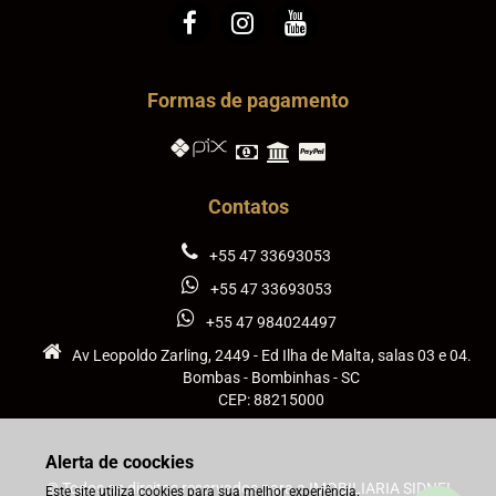
Formas de pagamento
Contatos
+55 47 33693053
+55 47 33693053
+55 47 984024497
Av Leopoldo Zarling, 2449 - Ed Ilha de Malta, salas 03 e 04.
Bombas - Bombinhas - SC
CEP: 88215000
Alerta de coockies
© Todos os direitos reservados para a IMOBILIARIA SIDNEI
Este site utiliza cookies para sua melhor experiência.