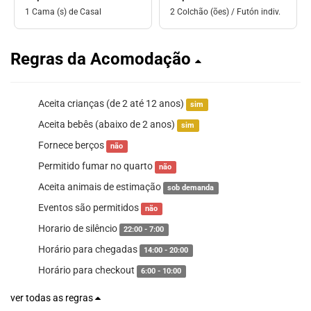
1 Cama (s) de Casal
2 Colchão (ões) / Futón indiv.
Regras da Acomodação
Aceita crianças (de 2 até 12 anos)
sim
Aceita bebês (abaixo de 2 anos)
sim
Fornece berços
não
Permitido fumar no quarto
não
Aceita animais de estimação
sob demanda
Eventos são permitidos
não
Horario de silêncio
22:00 - 7:00
Horário para chegadas
14:00 - 20:00
Horário para checkout
6:00 - 10:00
ver todas as regras