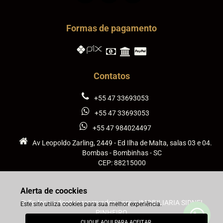
Formas de pagamento
Contatos
+55 47 33693053
+55 47 33693053
+55 47 984024497
Av Leopoldo Zarling, 2449 - Ed Ilha de Malta, salas 03 e 04.
Bombas - Bombinhas - SC
CEP: 88215000
Alerta de coockies
© Todos os direitos reservados para a IMOBILIARIA SIDNEI
Este site utiliza cookies para sua melhor experiência.
PINHEIRO
CLIQUE AQUI PARA ACEITAR.