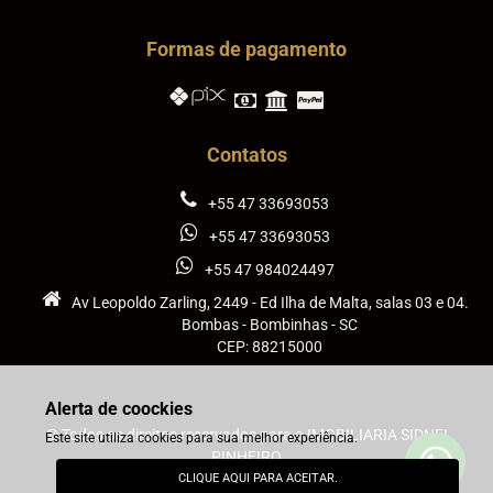
Formas de pagamento
Contatos
+55 47 33693053
+55 47 33693053
+55 47 984024497
Av Leopoldo Zarling, 2449 - Ed Ilha de Malta, salas 03 e 04.
Bombas - Bombinhas - SC
CEP: 88215000
Alerta de coockies
© Todos os direitos reservados para a IMOBILIARIA SIDNEI
Este site utiliza cookies para sua melhor experiência.
PINHEIRO
CLIQUE AQUI PARA ACEITAR.
powered by
stays.net