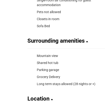
Single-room air conditioning for guest
accommodation
Pets not allowed
Closets in room
Sofa Bed
Surrounding amenities
Mountain view
Shared hot tub
Parking garage
Grocery Delivery
Long term stays allowed (28 nights or +)
Location