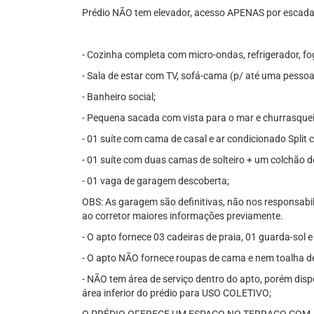
Prédio NÃO tem elevador, acesso APENAS por escadas
- Cozinha completa com micro-ondas, refrigerador, fo
- Sala de estar com TV, sofá-cama (p/ até uma pessoa
- Banheiro social;
- Pequena sacada com vista para o mar e churrasquei
- 01 suíte com cama de casal e ar condicionado Split
- 01 suíte com duas camas de solteiro + um colchão de 
- 01 vaga de garagem descoberta;
OBS: As garagem são definitivas, não nos responsabili
ao corretor maiores informações previamente.
- O apto fornece 03 cadeiras de praia, 01 guarda-sol e
- O apto NÃO fornece roupas de cama e nem toalha d
- NÃO tem área de serviço dentro do apto, porém dis
área inferior do prédio para USO COLETIVO;