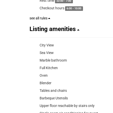
Rest time
22:00 - 7:00
Checkout hours
6:00 - 10:00
see all rules
Listing amenities
City View
Sea View
Marble bathroom
Full Kitchen
Oven
Blender
Tables and chairs
Barbeque Utensils
Upper floor reachable by stairs only