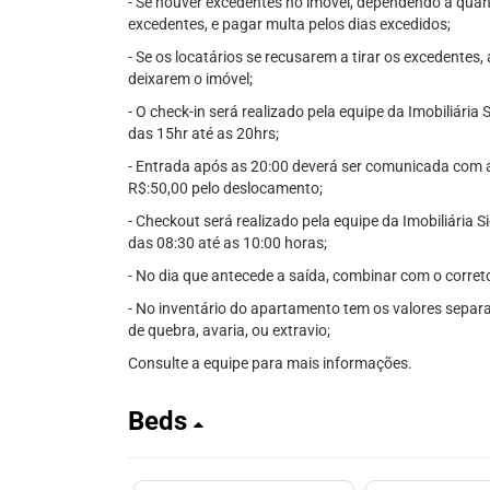
- Se houver excedentes no imóvel, dependendo a quanti
excedentes, e pagar multa pelos dias excedidos;
- Se os locatários se recusarem a tirar os excedentes
deixarem o imóvel;
- O check-in será realizado pela equipe da Imobiliária
das 15hr até as 20hrs;
- Entrada após as 20:00 deverá ser comunicada com 
R$:50,00 pelo deslocamento;
- Checkout será realizado pela equipe da Imobiliária 
das 08:30 até as 10:00 horas;
- No dia que antecede a saída, combinar com o correto
- No inventário do apartamento tem os valores separ
de quebra, avaria, ou extravio;
Consulte a equipe para mais informações.
Beds