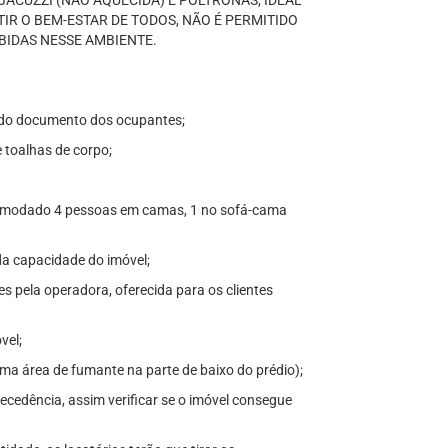
ACUZZI (NÃO AQUECIDA) E POLTRONAS, IDEAL
TIR O BEM-ESTAR DE TODOS, NÃO É PERMITIDO
BIDAS NESSE AMBIENTE.
to do documento dos ocupantes;
e toalhas de corpo;
comodado 4 pessoas em camas, 1 no sofá-cama
da capacidade do imóvel;
ades pela operadora, oferecida para os clientes
vel;
uma área de fumante na parte de baixo do prédio);
cedência, assim verificar se o imóvel consegue