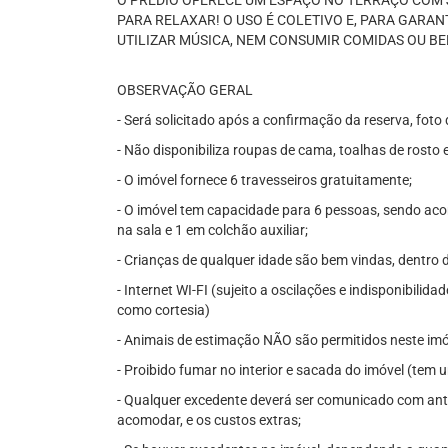
O PRÉDIO OFERECE UM ESPAÇO NO TERRAÇO COM J
PARA RELAXAR! O USO É COLETIVO E, PARA GARAN
UTILIZAR MÚSICA, NEM CONSUMIR COMIDAS OU BE
OBSERVAÇÃO GERAL
- Será solicitado após a confirmação da reserva, fo
- Não disponibiliza roupas de cama, toalhas de rosto 
- O imóvel fornece 6 travesseiros gratuitamente;
- O imóvel tem capacidade para 6 pessoas, sendo a
na sala e 1 em colchão auxiliar;
- Crianças de qualquer idade são bem vindas, dentro 
- Internet WI-FI (sujeito a oscilações e indisponibilid
como cortesia)
- Animais de estimação NÃO são permitidos neste imó
- Proibido fumar no interior e sacada do imóvel (tem 
- Qualquer excedente deverá ser comunicado com ante
acomodar, e os custos extras;