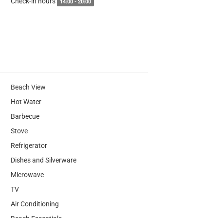
Check-in hours
14:00 - 20:00
Beach View
Hot Water
Barbecue
Stove
Refrigerator
Dishes and Silverware
Microwave
TV
Air Conditioning