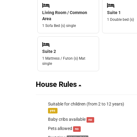
Living Room / Common
Suite 1
Area
1 Double bed (s)
1 Sofa Bed (s) single
Suite 2
1 Mattress / Futon (s) Mat
single
House Rules
Suitable for children (from 2 to 12 years)
yes
Baby cribs available
no
Pets allowed
no