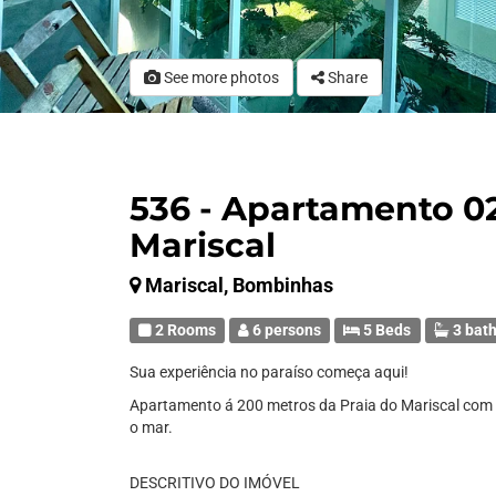
See more photos
Share
536 - Apartamento 02
Mariscal
Mariscal, Bombinhas
2 Rooms
6 persons
5 Beds
3 bat
Sua experiência no paraíso começa aqui!
Apartamento á 200 metros da Praia do Mariscal com es
o mar.
DESCRITIVO DO IMÓVEL