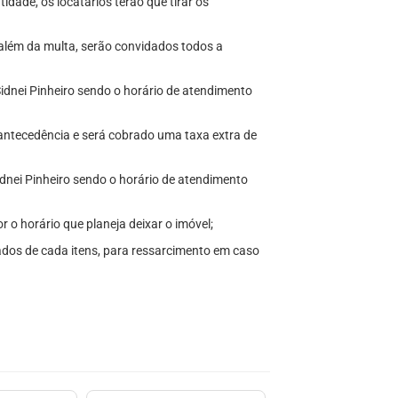
dade, os locatários terão que tirar os
, além da multa, serão convidados todos a
 Sidnei Pinheiro sendo o horário de atendimento
antecedência e será cobrado uma taxa extra de
Sidnei Pinheiro sendo o horário de atendimento
r o horário que planeja deixar o imóvel;
ados de cada itens, para ressarcimento em caso