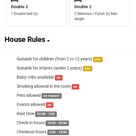
Double 2
Double 2
1 Double bed (s)
2 Mattress / Futon (s) Mat
single
House Rules
Suitable for children (from 2 to 12 years)
yes
Suitable for infants (under 2 years)
yes
Baby cribs available
no
Smoking allowed in the room
no
Pets allowed
on request
Events allowed
no
Rest time
22:00 - 7:00
Check-in hours
14:00 - 20:00
Checkout hours
6:00 - 10:00