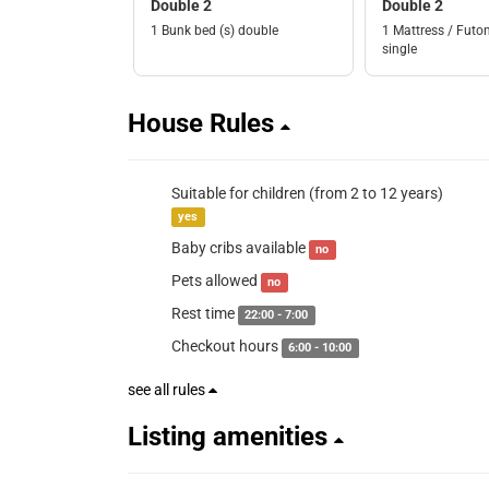
Double 2
Double 2
1 Bunk bed (s) double
1 Mattress / Futon
single
House Rules
Suitable for children (from 2 to 12 years)
yes
Baby cribs available
no
Pets allowed
no
Rest time
22:00 - 7:00
Checkout hours
6:00 - 10:00
see all rules
Listing amenities