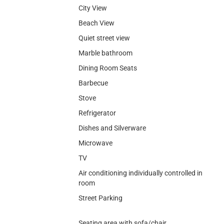
City View
Beach View
Quiet street view
Marble bathroom
Dining Room Seats
Barbecue
Stove
Refrigerator
Dishes and Silverware
Microwave
TV
Air conditioning individually controlled in
room
Street Parking
Seating area with sofa/chair