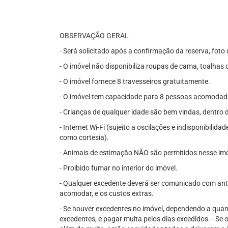
OBSERVAÇÃO GERAL
- Será solicitado após a confirmação da reserva, fo
- O imóvel não disponibiliza roupas de cama, toalhas 
- O imóvel fornece 8 travesseiros gratuitamente.
- O imóvel tem capacidade para 8 pessoas acomoda
- Crianças de qualquer idade são bem vindas, dentro 
- Internet Wi-Fi (sujeito a oscilações e indisponibilida
como cortesia).
- Animais de estimação NÃO são permitidos nesse imó
- Proibido fumar no interior do imóvel.
- Qualquer excedente deverá ser comunicado com ante
acomodar, e os custos extras.
- Se houver excedentes no imóvel, dependendo a quanti
excedentes, e pagar multa pelos dias excedidos. - Se o