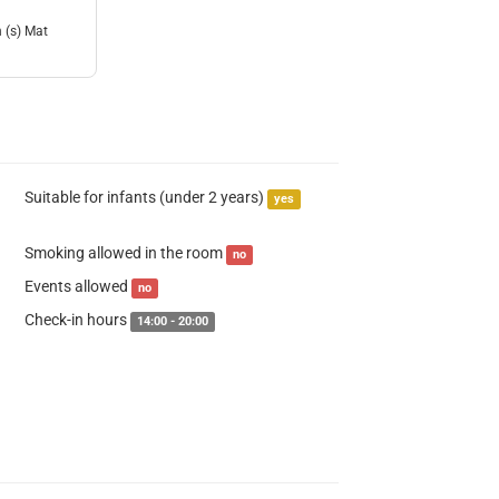
 (s) Mat
Suitable for infants (under 2 years)
yes
Smoking allowed in the room
no
Events allowed
no
Check-in hours
14:00 - 20:00