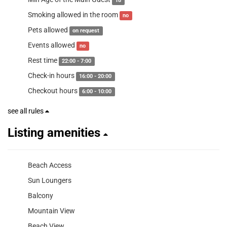
18
Smoking allowed in the room
no
Pets allowed
on request
Events allowed
no
Rest time
22:00 - 7:00
Check-in hours
16:00 - 20:00
Checkout hours
6:00 - 10:00
see all rules
Listing amenities
Beach Access
Sun Loungers
Balcony
Mountain View
Beach View