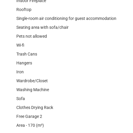
Indoor Fireplace
Rooftop
Single-room air conditioning for guest accommodation
Seating area with sofa/chair
Pets not allowed
Wi-fi
Trash Cans
Hangers
Iron
Wardrobe/Closet
Washing Machine
Sofa
Clothes Drying Rack
Free Garage 2
Area - 170 (m²)