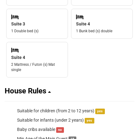
Suite 3
Suite 4
1 Double bed (s)
1 Bunk bed (s) double
Suite 4
2 Mattress / Futon (s) Mat
single
House Rules
Suitable for children (from 2 to 12 years)
yes
Suitable for infants (under 2 years)
yes
Baby cribs available
no
Min Age of the Main Guest