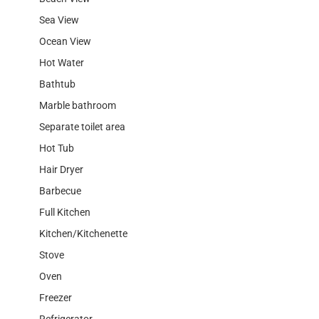
Sea View
Ocean View
Hot Water
Bathtub
Marble bathroom
Separate toilet area
Hot Tub
Hair Dryer
Barbecue
Full Kitchen
Kitchen/Kitchenette
Stove
Oven
Freezer
Refrigerator