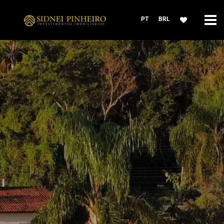
PT
BRL