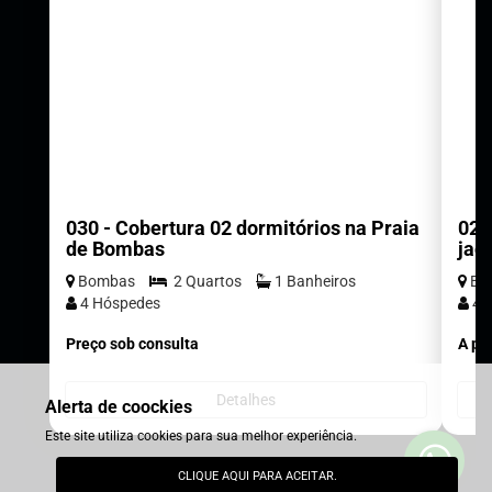
030 - Cobertura 02 dormitórios na Praia
023
de Bombas
jac
Bombas
2 Quartos
1 Banheiros
Bo
4 Hóspedes
4 
Preço sob consulta
A par
Detalhes
Alerta de coockies
Este site utiliza cookies para sua melhor experiência.
CLIQUE AQUI PARA ACEITAR.